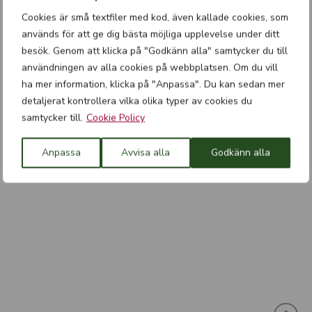
typer metallbearbeiding. Kundene deres finnes innen
Cookies är små textfiler med kod, även kallade cookies, som
romfart, bilindustri, verktøyproduksjon, medisinsk
används för att ge dig bästa möjliga upplevelse under ditt
besök. Genom att klicka på "Godkänn alla" samtycker du till
teknologi og halvlederindustrien.
användningen av alla cookies på webbplatsen. Om du vill
ha mer information, klicka på "Anpassa". Du kan sedan mer
Tramo tilbyr oss alltid et godt
detaljerat kontrollera vilka olika typer av cookies du
utvalg med rask levering til
samtycker till.
Cookie Policy
rimelige priser.
- Olof Gyllenoxe, produktsalgssjef
Anpassa
Avvisa alla
Godkänn alla
for Norden og Baltikum