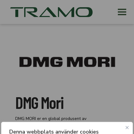
DMG Mori
DMG MORI er en global produsent av
høypresisjonsverktøymaskiner. De tilbyr et bredt
Denna webbplats använder cookies
spekter av maskiner som kan brukes til nesten alle