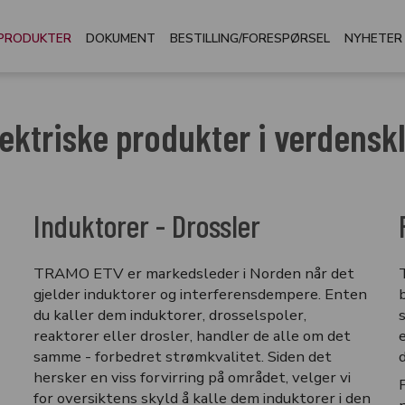
PRODUKTER
DOKUMENT
BESTILLING/FORESPØRSEL
NYHETER
lektriske produkter i verdensk
Induktorer - Drossler
TRAMO ETV er markedsleder i Norden når det
gjelder induktorer og interferensdempere. Enten
du kaller dem induktorer, drosselspoler,
reaktorer eller drosler, handler de alle om det
samme - forbedret strømkvalitet. Siden det
d
hersker en viss forvirring på området, velger vi
for oversiktens skyld å kalle dem induktorer i den