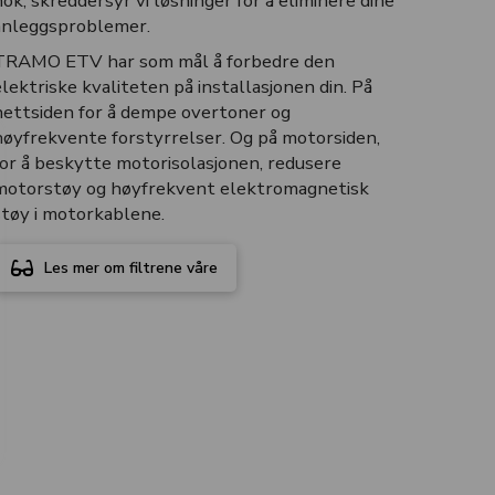
nok, skreddersyr vi løsninger for å eliminere dine
anleggsproblemer.
TRAMO ETV har som mål å forbedre den
elektriske kvaliteten på installasjonen din. På
nettsiden for å dempe overtoner og
høyfrekvente forstyrrelser. Og på motorsiden,
for å beskytte motorisolasjonen, redusere
motorstøy og høyfrekvent elektromagnetisk
støy i motorkablene.
Les mer om filtrene våre