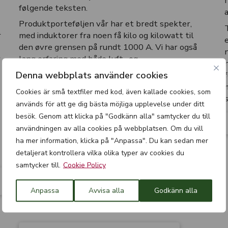
følgende teksten.
Produktporteføljen vår har et bredt spekter,
r
med induktorer fra noen få kilo og kilowatt til
den øvre grensen på rundt 1000 A. Vi har også
r
lang erfaring med både luft- og
væskekjølingsteknologier.
Denna webbplats använder cookies
TRAMO ETVs induktorer er ideelle for
Cookies är små textfiler med kod, även kallade cookies, som
bruksområder som frekvensomformerdrift,
används för att ge dig bästa möjliga upplevelse under ditt
motordrift, UPS-er og der det kan oppstå
besök. Genom att klicka på "Godkänn alla" samtycker du till
forstyrrelser ved inn- og utkobling med for høye
användningen av alla cookies på webbplatsen. Om du vill
spenningstopper.
ha mer information, klicka på "Anpassa". Du kan sedan mer
TRAMO ETV-induktorer er alltid optimalisert i
detaljerat kontrollera vilka olika typer av cookies du
henhold til kundens spesifikasjoner. I tillegg er de
samtycker till.
Cookie Policy
konstruert for å tåle kontinuerlig drift og er
bygget for å oppfylle ekstremt høye krav til
Anpassa
Avvisa alla
Godkänn alla
pålitelighet. Ingeniørene våre er tilgjengelige for
å veilede kundene våre ved behov.