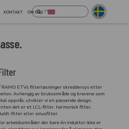
Submit
KONTAKT
OM OSS
Search
lasse.
Filter
TRAMO ETVs filterløsninger skreddersys etter
behov. Avhengig av bruksområde og kravene som
skal oppnås, utvikler vi en passende design,
enten det er et LCL-filter, harmonisk filter,
u/dt-filter eller sinusfilter.
For arbeidsområder der bare én induktor ikke er