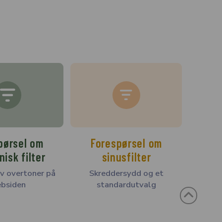
pørsel om
Forespørsel om
isk filter
sinusfilter
v overtoner på
Skreddersydd og et
bsiden
standardutvalg