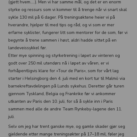
(gjett hvem…..). Men vi har samme mål, og det er en enorm
styrke og ressurs som vi kommer til å trenge når vi snart skal
sykle 130 mil på 6 dager. På treningsøktene heier vi på
hverandre, hjelper til med tips og råd, og vi som er mer
erfarne syklister, fungerer litt som mentorer for de som, før vi
begynte å trene sammen i høst, aldri hadde sittet på en
landeveissykkel før.
Etter mye spinning og styrketrening i løpet av vinteren og
godt over 250 mil utendørs nå i løpet av våren, er vi
forhåpentligvis klare for «Tour de Paris», som for vårt lag
starter i Helsingborg den 4. juli med en kort tur til Malmö via
barnekreftavdelingen på Lunds sykehus. Deretter går turen
gjennom Tyskland, Belgia og Frankrike før vi ankommer
utkanten av Paris den 10. juli, for så å sykle inn i Paris
sammen med alle de andre Team Rynkeby-lagene den 11.
juli.
Selv om jeg har trent ganske mye, og gamle skader gjør seg
gjeldende etter mange treningsøkter på 17–18 mil, føler jeg