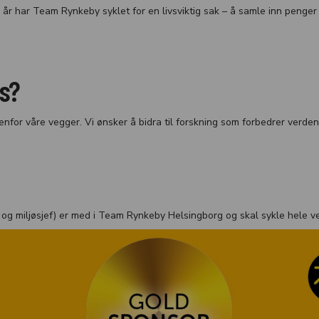
5 år har Team Rynkeby syklet for en livsviktig sak – å samle inn penge
ss?
or våre vegger. Vi ønsker å bidra til forskning som forbedrer verden ru
 og miljøsjef) er med i Team Rynkeby Helsingborg og skal sykle hele ve