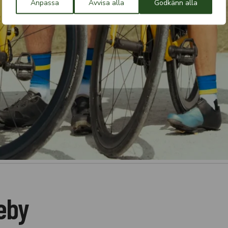
Anpassa
Avvisa alla
Godkänn alla
eby