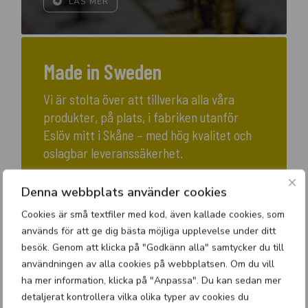
LÄS MER
Made in Sweden
Vi är stolta över att tillverka alla våra
produkter, på plats, i fabriken utanför
Eslöv mitt i Skåne – med hög kvalitet och
oslagbar leveranssäkerhet.
Denna webbplats använder cookies
LÄS MER
Cookies är små textfiler med kod, även kallade cookies, som
används för att ge dig bästa möjliga upplevelse under ditt
besök. Genom att klicka på "Godkänn alla" samtycker du till
användningen av alla cookies på webbplatsen. Om du vill
ha mer information, klicka på "Anpassa". Du kan sedan mer
detaljerat kontrollera vilka olika typer av cookies du